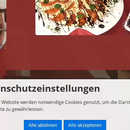
nschutzeinstellungen
Anfahrt
Impressum
Datenschut
z
r Website werden notwendige Cookies genutzt, um die Dars
te zu gewährleisten.
Alle ablehnen
Alle akzeptieren
Ristorante Pizzeria Da Mario • Adolph-Römer-Str. 3