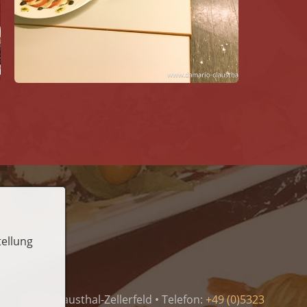
tellung
3 • 38678 Clausthal-Zellerfeld • Telefon:
+49 (0)5323